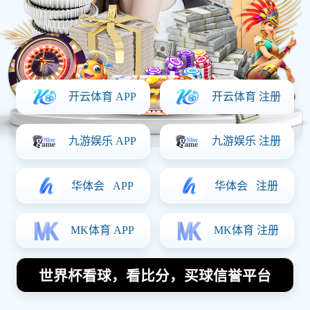
立即体验
查看赛程
✓ 无需注册，即刻体验部分赛事实时比分