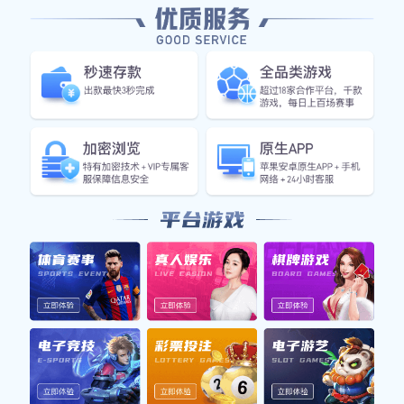
核心功能服务
为您打造全方位的足球观赛体验
⚡
闪电比分
毫秒级延迟，实时推送进球、红黄牌及点球提醒，确