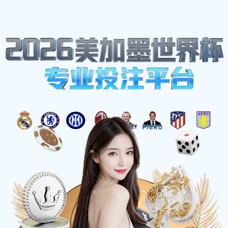
2026世界杯官网导航
2026世界杯
官方入口
实时比分与赛程
2026世界杯官网导航为您提供高清直播、实时比
分、赛事聚合、深度数据预测及球迷社区服务。通
过我们的平台，您可以精准掌握每一场比赛的动
态，实现赛事追踪无死角，让您在激烈的足球盛宴
中快人一步。